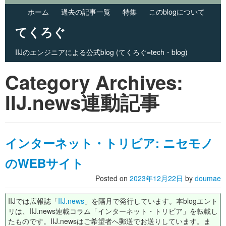
ホーム
過去の記事一覧
特集
このblogについて
てくろぐ
IIJのエンジニアによる公式blog (てくろぐ=tech・blog)
Skip to primary content
Skip to secondary content
Category Archives:
Main menu
IIJ.news連動記事
インターネット・トリビア: ニセモノ
のWEBサイト
Posted on
2023年12月22日
by
doumae
IIJでは広報誌「
IIJ.news
」を隔月で発行しています。本blogエント
リは、IIJ.news連載コラム「インターネット・トリビア」を転載し
たものです。IIJ.newsはご希望者へ郵送でお送りしています。ま