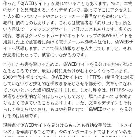
作った「偽WEBサイト」が紛れていることもあります。特に、本物
のサイトと見間違えるようなデザインで、誤ってそこにアクセスし
た人のID・パスワードやクレジットカード番号などを盗むという、
犯罪目的のものもあります。これらは被害者を「釣り上げる」所と
いう意味で「フィッシングサイト」と呼ぶこともあります。多くの
場合、悪者はクレジットカードやネットショップの偽WEBサイトを
用意した上で被害者に向けて電子メールやSMSを送信し、偽WEBサ
イトへ誘導します。ここで個人情報などを入力してしまうと、それ
が悪者にわたって、被害につながるのです。
こうした被害を避けるために、偽WEBサイトを見分ける方法が気に
なるところですが、最近は特に見分けがむずかしくなっています。
2000年代中頃までなら、偽WEBサイトは「HTTPS」(暗号化)に対応
していないなど技術的な手抜きを感じさせる部分や、文章がこなれ
ていないといった違和感がありました。しかし昨今は、HTTPSへの
対応など技術的な部分はしっかりしており、場合によっては本物よ
りもよくできていることもあります。また、文章やデザインもそれ
らしく整えられており、もはや外見だけで「偽WEBサイト」を見分
けるのは困難です。
現時点で偽WEBサイトを見分けるもっとも有効な手段は、「ドメイ
ン名」を確認することです。今のインターネットではドメイン名を