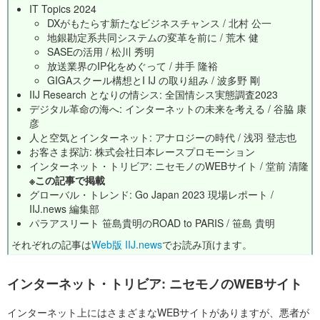
IT Topics 2024
DXがもたらす新たなビジネスチャンス / 北村 公一
地銀勘定系共同システムの変革を前に / 荒木 健
SASEの活用 / 松川 秀明
放送業界のIP化をめぐって / 井手 隆裕
GIGAスクール構想とI IJ の取り組み / 波多野 剛
IIJ Research となりの情シス: 全国情シス実態調査2023
デジタル革命の海へ: インターネットの未来を考える / 谷脇 康
彦
人と空気とインターネット: アナロジーの時代 / 浅羽 登志也
お客さま探訪: 株式会社日本レースプロモーション
インターネット・トリビア: ニセモノのWEBサイト / 堂前 清隆
※この記事で掲載
グローバル・トレンド: Go Japan 2023 現場レポート /
IIJ.news 編集部
パラアスリート 笹島貴明のROAD to PARIS / 笹島 貴明
それぞれの記事は
Web版 IIJ.news
でお読み頂けます。
インターネット・トリビア: ニセモノのWEBサイト
インターネット上にはさまざまなWEBサイトがありますが、悪者が