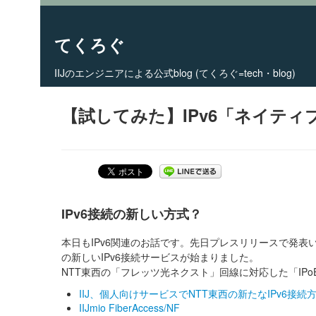
てくろぐ
IIJのエンジニアによる公式blog (てくろぐ=tech・blog)
Skip to primary content
Skip to secondary content
Main menu
【試してみた】IPv6「ネイティ
IPv6接続の新しい方式？
本日もIPv6関連のお話です。先日プレスリリースで発表
の新しいIPv6接続サービスが始まりました。
NTT東西の「フレッツ光ネクスト」回線に対応した「IPoE
IIJ、個人向けサービスでNTT東西の新たなIPv6接
IIJmio FiberAccess/NF