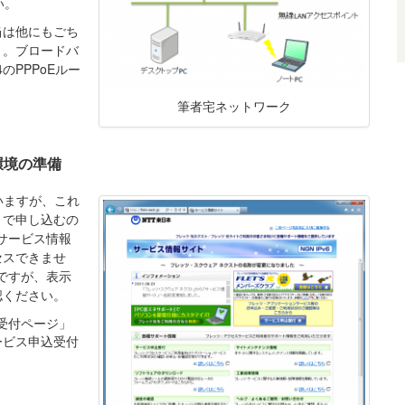
い。
当は他にもごち
り。ブロードバ
のPPPoEルー
筆者宅ネットワーク
環境の準備
いますが、これ
」で申し込むの
「サービス情報
セスできませ
ですが、表示
認ください。
受付ページ」
ービス申込受付