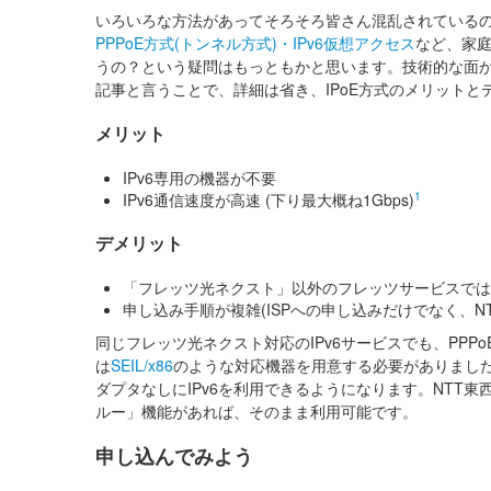
いろいろな方法があってそろそろ皆さん混乱されているので
PPPoE方式(トンネル方式)・IPv6仮想アクセス
など、家庭
うの？という疑問はもっともかと思います。技術的な面
記事と言うことで、詳細は省き、IPoE方式のメリット
メリット
IPv6専用の機器が不要
1
IPv6通信速度が高速 (下り最大概ね1Gbps)
デメリット
「フレッツ光ネクスト」以外のフレッツサービスでは
申し込み手順が複雑(ISPへの申し込みだけでなく、N
同じフレッツ光ネクスト対応のIPv6サービスでも、PPPo
は
SEIL/x86
のような対応機器を用意する必要がありました。
ダプタなしにIPv6を利用できるようになります。NTT東
ルー」機能があれば、そのまま利用可能です。
申し込んでみよう