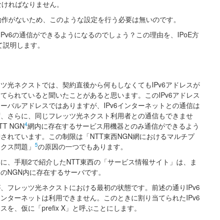
なければなりません。
動作がないため、このような設定を行う必要は無いのです。
IPv6の通信ができるようになるのでしょう？この理由を、IPoE方
せて説明します。
ツ光ネクストでは、契約直後から何もしなくてもIPv6アドレスが
てられていると聞いたことがあると思います。このIPv6アドレス
ーバルアドレスではありますが、IPv6インターネットとの通信は
ず、さらに、同じフレッツ光ネクスト利用者との通信もできませ
4
T NGN
網内に存在するサービス用機器とのみ通信ができるよう
されています。この制限は「NTT東西NGN網におけるマルチプ
5
ィクス問題」
の原因の一つでもあります。
に、手順2で紹介したNTT東西の「サービス情報サイト」は、ま
のNGN内に存在するサーバです。
、フレッツ光ネクストにおける最初の状態です。前述の通りIPv6
ンターネットは利用できません。このときに割り当てられたIPv6
スを、仮に「prefix X」と呼ぶことにします。