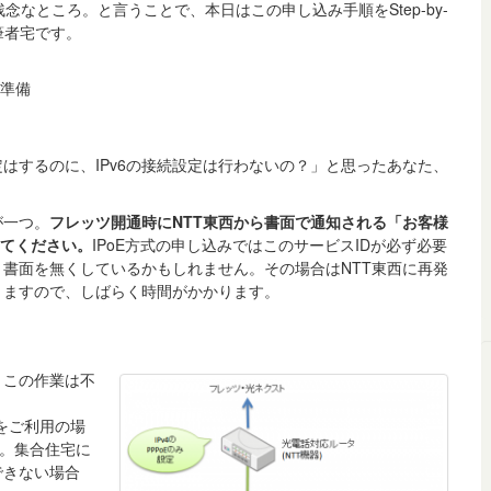
念なところ。と言うことで、本日はこの申し込み手順をStep-by-
筆者宅です。
の準備
定はするのに、IPv6の接続設定は行わないの？」と思ったあなた、
！
が一つ。
フレッツ開通時にNTT東西から書面で通知される「お客様
いてください。
IPoE方式の申し込みではこのサービスIDが必ず必要
と書面を無くしているかもしれません。その場合はNTT東西に再発
きますので、しばらく時間がかかります。
、この作業は不
)をご利用の場
う。集合住宅に
できない場合