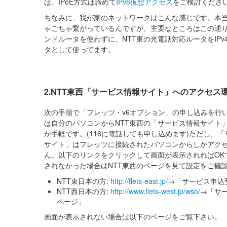
は、IPoE方式は諦めて
IPv6仮想アクセス
をご検討くださ
ちなみに、我が家のネットワークはこんな感じです。本
ゃごちゃ繋がっているんですが、主要なところはこの通
ンドルータを使わずに、NTT東の光電話対応ルータをIPv4
タとして使ってます。
2.NTT東西「サービス情報サイト」へのアクセス
次の手順で「フレッツ・v6オプション」の申し込みを行
は自分のパソコンからNTT東西の「サービス情報サイト
が手軽です。(116に電話しても申し込めます)ただし、
サイト」はフレッツに接続されたパソコンからしかアク
ん。以下のリンクをクリックして画面が表示されればOK
されなかった場合はNTT東西のページを見て設定をご確
NTT東日本の方:
http://flets-east.jp/
→「サービス申込
NTT西日本の方:
http://www.flets-west.jp/wso/
→「サ
ページ」
画面が表示されない場合は以下のページをご覧下さい。