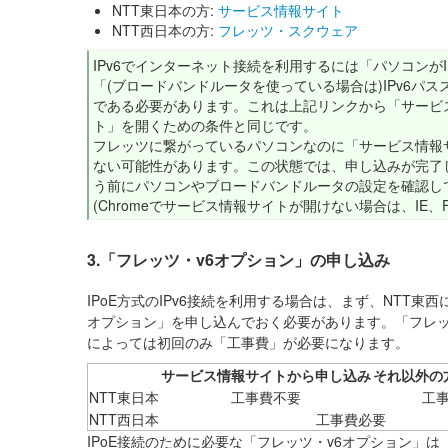
NTT東日本の方:
サービス情報サイト
NTT西日本の方:
フレッツ・スクウェア
IPv6でインターネット接続を利用するには「パソコンがI
「(ブロードバンドルータを使っている場合は)IPv6パ
である必要があります。これは上記リンクから「サービ
ト」を開くための条件と同じです。
フレッツに繋がっているパソコンなのに「サービス情報
ない可能性があります。この状態では、申し込みが完了し
う前にパソコンやブロードバンドルータの設定を確認し
(Chromeでサービス情報サイトが開けない場合は、IE、Fi
3.「フレッツ・v6オプション」の申し込み
IPoE方式のIPv6接続を利用する場合は、まず、NTT
オプション」を申し込んでおく必要があります。「フレッ
によっては初回のみ「工事費」が必要になります。
サービス情報サイトから申し込み
それ以外の
NTT東日本
工事費不要
工
NTT西日本
工事費必要
IPoE接続のために必要な「フレッツ・v6オプション」