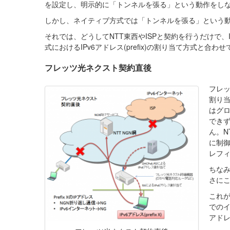
を設定し、明示的に「トンネルを張る」という動作をし
しかし、ネイティブ方式では「トンネルを張る」という
それでは、どうしてNTT東西やISPと契約を行うだけで、
式におけるIPv6アドレス(prefix)の割り当て方式と合わ
フレッツ光ネクスト契約直後
フレッ
割り当
はグロ
でき
ん。NT
に制御
レフ
ちなみ
さにこ
これが
でのイ
アドレ