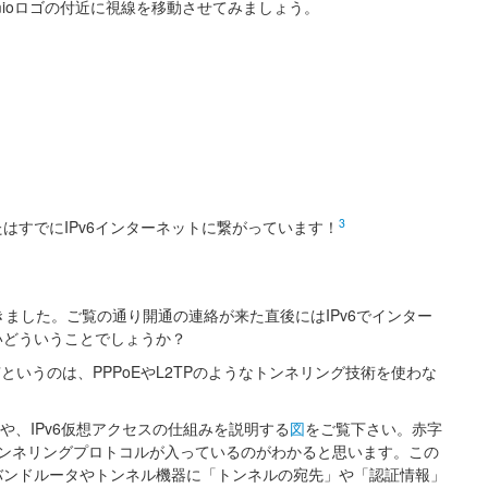
mioロゴの付近に視線を移動させてみましょう。
3
はすでにIPv6インターネットに繋がっています！
書きました。ご覧の通り開通の連絡が来た直後にはIPv6でインター
いどういうことでしょうか？
”というのは、PPPoEやL2TPのようなトンネリング技術を使わな
)や、IPv6仮想アクセスの仕組みを説明する
図
をご覧下さい。赤字
ったトンネリングプロトコルが入っているのがわかると思います。この
バンドルータやトンネル機器に「トンネルの宛先」や「認証情報」