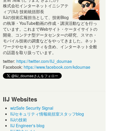
株式会社インターネットイニシアテ
ィブ(IIJ) 技術統括部長
IIJの技術広報担当として、技術Blog
の執筆・YouTube動画の作成・講演活動などを行っ
ています。これまでWebサイト・ケータイサイトの
開発、コンテナ型データセンターの研究、スマホ・
モバイル技術の調査などをやってきました。ネット
ワークやセキュリティを含め、インターネット全般
の話題を取り扱っています。
twitter:
https://twitter.com/IIJ_doumae
Facebook:
https://www.facebook.com/kdoumae
IIJ Websites
wizSafe Security Signal
IIJセキュリティ情報統括室スタッフblog
IIJの技術
IIJ Engineer's blog