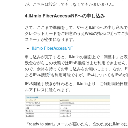
が、こちらは設定してもしなくてもかまいません。
4.IIJmio FiberAccess/NFへの申し込み
さて、ここまで準備をして、やっとIIJmioへの申し込み
クレジットカードをご用意のうえWebの指示に従ってご契
スキー」が必要になります。
IIJmio FiberAccess/NF
申し込みが完了すると、IIJmioの画面上で「調整中」と表
残念ながらこの状態ではIPoE接続はまだ利用できませ
ので、余裕を持ってお申し込みをお願いします。なお、FiberA
2
よるIPv4接続
も利用可能ですが、IPv4についてもIPv
IPv6開通手続きが終わると、IIJmioより「ご利用開始日確定
ルアドレスに送られます。
『ready to start』メールが届いたら、念のためにI