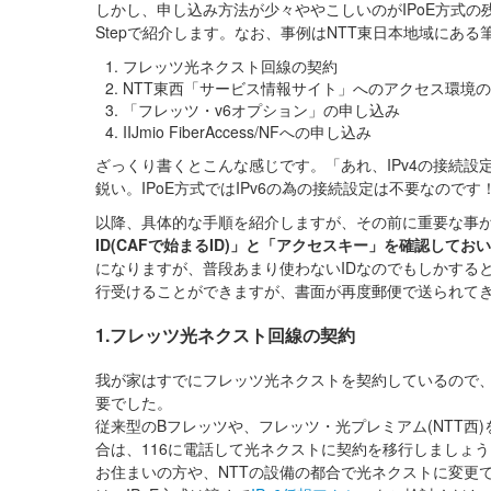
しかし、申し込み方法が少々ややこしいのがIPoE方式の残
Stepで紹介します。なお、事例はNTT東日本地域にある
フレッツ光ネクスト回線の契約
NTT東西「サービス情報サイト」へのアクセス環境
「フレッツ・v6オプション」の申し込み
IIJmio FiberAccess/NFへの申し込み
ざっくり書くとこんな感じです。「あれ、IPv4の接続設
鋭い。IPoE方式ではIPv6の為の接続設定は不要なのです
以降、具体的な手順を紹介しますが、その前に重要な事
ID(CAFで始まるID)」と「アクセスキー」を確認してお
になりますが、普段あまり使わないIDなのでもしかする
行受けることができますが、書面が再度郵便で送られて
1.フレッツ光ネクスト回線の契約
我が家はすでにフレッツ光ネクストを契約しているので
要でした。
従来型のBフレッツや、フレッツ・光プレミアム(NTT西
合は、116に電話して光ネクストに契約を移行しましょ
お住まいの方や、NTTの設備の都合で光ネクストに変更