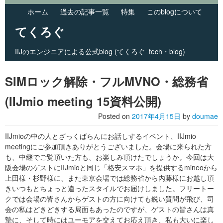
ホーム
過去の記事一覧
特集
このblogについて
てくろぐ
IIJのエンジニアによる公式blog (てくろぐ=tech・blog)
Skip to primary content
Skip to secondary content
Main menu
SIMロック解除・フルMVNO・総務省
(IIJmio meeting 15資料公開)
Posted on
2017年4月15日
by
doumae
IIJmioの中の人とざっくばらんにお話しするイベント、IIJmio
meetingにご参加頂きありがとうございました。会場に来られた方
も、中継でご覧頂いた方も、お楽しみ頂けたでしょうか。今回は大
阪会場のゲストにIIJmioと同じ「格安スマホ」を提供するmineoから
上田様・杉野様に、また東京会場では総務省から内藤様にお越し頂
きいつもとちょっと違ったスタイルでお届けしました。フリートー
クでは会場の皆さんからゲストの方に向けても鋭い質問が飛び、司
会の私はどきどきする局面もあったのですが、ゲストの皆さんは真
摯に、そして時にはユーモアを交えてお応え頂き、私も大いに楽し