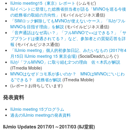
IIJmio meeting15（東京）レポート
(シムモビ)
IIJイベントに登壇した総務省担当者が語る「MVNOを巡る今後
の総務省の取組の方向性」
(モバイルビジネス通信)
「SIMロック解除してもMVNOが使えないケース」「IIJがフル
MVNOを目指す理由」を解説
(モバイルビジネス通信)
「音声通話はなぜ高い？」「フルMVNOで××はできる？」「サ
ブブランドは優遇されてる？」など、参加者との質疑応答を詳
報
(モバイルビジネス通信)
「IIJmio meeting」個人的初参加日記、みたいなもの (2017年4
月15日 IIJmio meeting 15 東京会場)
(SocialDeadのぶろぐ)
IIJが「フルMVNO」に取り組む2つの理由 佐々木氏が解説
(ITmedia Mobile)
MVNOはなぜドコモ系が多いのか？ MNOはMVNOに“いじわ
る”できる？ 総務省が解説
(ITmedia Mobile)
(レポートお待ちしています)
発表資料
IIJmio meeting 15プログラム
過去のIIJmio meetingの発表資料
IIJmio Updates 2017/01～2017/03 (IIJ堂前)