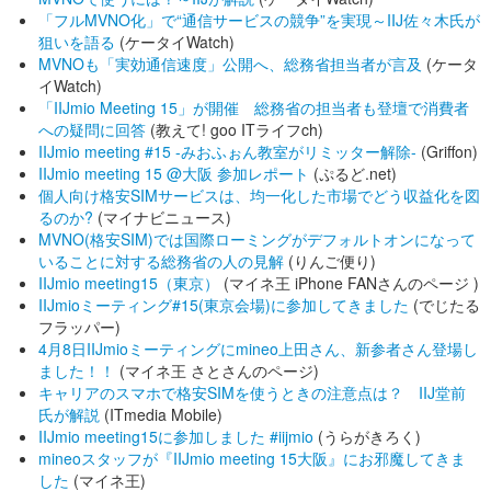
「フルMVNO化」で“通信サービスの競争”を実現～IIJ佐々木氏が
狙いを語る
(ケータイWatch)
MVNOも「実効通信速度」公開へ、総務省担当者が言及
(ケータ
イWatch)
「IIJmio Meeting 15」が開催 総務省の担当者も登壇で消費者
への疑問に回答
(教えて! goo ITライフch)
IIJmio meeting #15 -みおふぉん教室がリミッター解除-
(Griffon)
IIJmio meeting 15 @大阪 参加レポート
(ぷるど.net)
個人向け格安SIMサービスは、均一化した市場でどう収益化を図
るのか?
(マイナビニュース)
MVNO(格安SIM)では国際ローミングがデフォルトオンになって
いることに対する総務省の人の見解
(りんご便り)
IIJmio meeting15（東京）
(マイネ王 iPhone FANさんのページ )
IIJmioミーティング#15(東京会場)に参加してきました
(でじたる
フラッパー)
4月8日IIJmioミーティングにmineo上田さん、新参者さん登場し
ました！！
(マイネ王 さとさんのページ)
キャリアのスマホで格安SIMを使うときの注意点は？ IIJ堂前
氏が解説
(ITmedia Mobile)
IIJmio meeting15に参加しました #iijmio
(うらがきろく)
mineoスタッフが『IIJmio meeting 15大阪』にお邪魔してきま
した
(マイネ王)