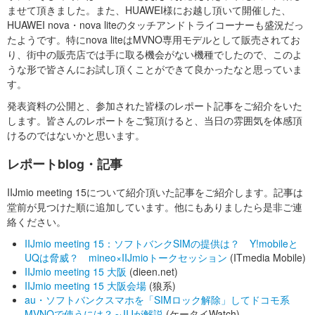
ませて頂きました。また、HUAWEI様にお越し頂いて開催した、
HUAWEI nova・nova liteのタッチアンドトライコーナーも盛況だっ
たようです。特にnova liteはMVNO専用モデルとして販売されてお
り、街中の販売店では手に取る機会がない機種でしたので、このよ
うな形で皆さんにお試し頂くことができて良かったなと思っていま
す。
発表資料の公開と、参加された皆様のレポート記事をご紹介をいた
します。皆さんのレポートをご覧頂けると、当日の雰囲気を体感頂
けるのではないかと思います。
レポートblog・記事
IIJmio meeting 15について紹介頂いた記事をご紹介します。記事は
堂前が見つけた順に追加しています。他にもありましたら是非ご連
絡ください。
IIJmio meeting 15：ソフトバンクSIMの提供は？ Y!mobileと
UQは脅威？ mineo×IIJmioトークセッション
(ITmedia Mobile)
IIJmio meeting 15 大阪
(dieen.net)
IIJmio meeting 15 大阪会場
(狼系)
au・ソフトバンクスマホを「SIMロック解除」してドコモ系
MVNOで使うには？～IIJが解説
(ケータイWatch)