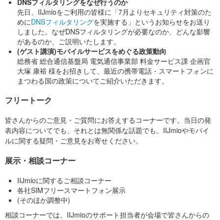
DNSフィルタリングをなぜ行うのか
先日、IIJmioをご利用の皆様に「7月よりセキュリティ対策のた
めに
DNSフィルタリング
を実施する」というお知らせをお送り
しました。なぜDNSフィルタリングが必要なのか、どんな影響
があるのか、ご説明いたします。
(ゲスト講演)モバイルサービスをめぐる政策動向
総務省 総合通信基盤局 電気通信事業部 料金サービス課 企画官
大塚 康裕 様をお招きして、最近の携帯電話・スマートフォンに
まつわる国の政策についてご紹介いただきます。
フリートーク
皆さんからのご意見・ご質問にお答えするコーナーです。当日の発
表内容についてでも、それとは無関係な話題でも。IIJmioやモバイ
ルに関する疑問・ご意見をお寄せください。
展示・相談コーナー
IIJmioに関するご相談コーナー
各社SIMフリースマートフォン展示
(そのほか調整中)
相談コーナーでは、IIJmioのサポート担当者が会場で皆さんからの