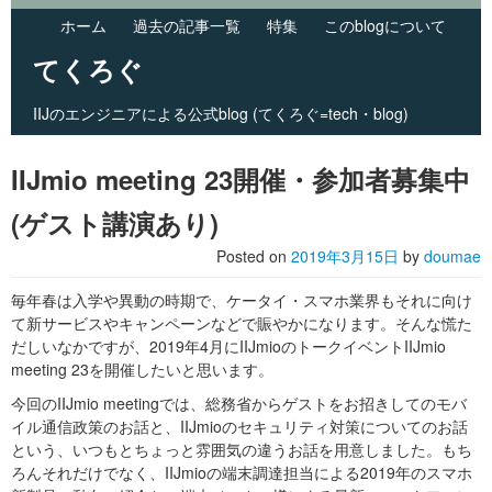
ホーム
過去の記事一覧
特集
このblogについて
てくろぐ
IIJのエンジニアによる公式blog (てくろぐ=tech・blog)
Skip to primary content
Skip to secondary content
Main menu
IIJmio meeting 23開催・参加者募集中
(ゲスト講演あり)
Posted on
2019年3月15日
by
doumae
毎年春は入学や異動の時期で、ケータイ・スマホ業界もそれに向け
て新サービスやキャンペーンなどで賑やかになります。そんな慌た
だしいなかですが、2019年4月にIIJmioのトークイベントIIJmio
meeting 23を開催したいと思います。
今回のIIJmio meetingでは、総務省からゲストをお招きしてのモバ
イル通信政策のお話と、IIJmioのセキュリティ対策についてのお話
という、いつもとちょっと雰囲気の違うお話を用意しました。もち
ろんそれだけでなく、IIJmioの端末調達担当による2019年のスマホ