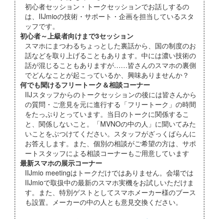
初心者セッション・トークセッションでお話しするの
は、IIJmioの技術・サポート・企画を担当しているスタ
ッフです。
初心者～上級者向けまで3セッション
スマホにまつわるちょっとした裏話から、国の制度のお
話などを取り上げることもあります。中には濃い技術の
話が混じることもありますが……皆さんのスマホの裏側
でどんなことが起こっているか、興味ありませんか？
何でも聞けるフリートーク＆相談コーナー
IIJスタッフからのトークセッションの後には皆さんから
の質問・ご意見を元に進行する「フリートーク」の時間
をたっぷりとっています。当日のトークに関係するこ
と、関係しないこと。「MVNOの中の人」に聞いてみた
いことをぶつけてください。スタッフがざっくばらんに
お答えします。また、個別の相談がご希望の方は、サポ
ートスタッフによる相談コーナーもご用意しています
最新スマホの展示コーナー
IIJmio meetingはトークだけではありません。会場では
IIJmioで取扱中の最新のスマホ実機をお試しいただけま
す。また、特別ゲストとしてスマホメーカー様のブース
も設置。メーカーの中の人とも意見交換ください。