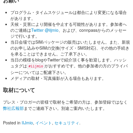
お願い
プログラム・タイムスケジュールは都合により変更になる場合
があります。
天候・災害により開催を中止する可能性があります。参加者へ
のご連絡は
Twitter @iijmio
、および、connpassからのメッセー
ジで行います。
当日会場ではSIMパッケージの販売はいたしません。また、新規
のお申し込みやSIMの交換(サイズ・SMS対応)、その他の手続き
を承ることはできません。ご了承下さい。
当日の模様をblogやTwitterで紹介頂く事を歓迎します。ハッシ
ュタグは
がおすすめです。他の参加者の方のプライバ
#iijmio
シーについてはご配慮下さい。
メディアの取材・写真撮影が入る場合もあります。
取材について
プレス・ブロガーの皆様で取材をご希望の方は、参加登録ではなく
弊社広報部
までご連絡下さい。別途ご案内いたします。
Posted in
IIJmio
,
イベント
,
セキュリティ
.