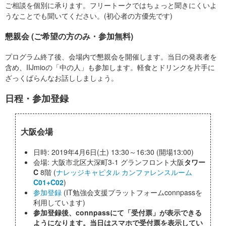
ご相談を個別に承ります。フリートークではちょっと聞きにくいよ
うなことでも聞いてください。(初心者の方優先です)
懇親会 (ご希望の方のみ・参加無料)
プログラム終了後、会場内で懇親会を開催します。当日の発表者を
含め、IIJmioの「中の人」も参加します。軽食とドリンクを片手に
ざっくばらんなお話ししましょう。
日程・参加登録
大阪会場
日時: 2019年4月6日(土) 13:30～16:30 (開場13:00)
会場: 大阪市北区大深町3-1 グランフロント大阪
タワー
C
8階 (
ナレッジキャピタル カンファレンスルーム
C01+C02
)
参加登録
(IT勉強会支援プラットフォームconnpassを
利用しています)
参加登録後、connpassにて「受付票」が表示できる
ようになります。当日はスマホで受付票を表示してい