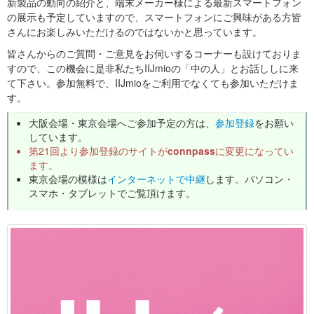
新製品の動向の紹介と、端末メーカー様による最新スマートフォン
の展示も予定していますので、スマートフォンにご興味がある方皆
さんにお楽しみいただけるのではないかと思っています。
皆さんからのご質問・ご意見をお伺いするコーナーも設けておりま
すので、この機会に是非私たちIIJmioの「中の人」とお話ししに来
て下さい。参加無料で、IIJmioをご利用でなくても参加いただけま
す。
大阪会場・東京会場へご参加予定の方は、
参加登録
をお願い
しています。
第21回より参加登録のサイトが
connpass
に変更になってい
ます。
東京会場の模様は
インターネットで中継
します。パソコン・
スマホ・タブレットでご覧頂けます。