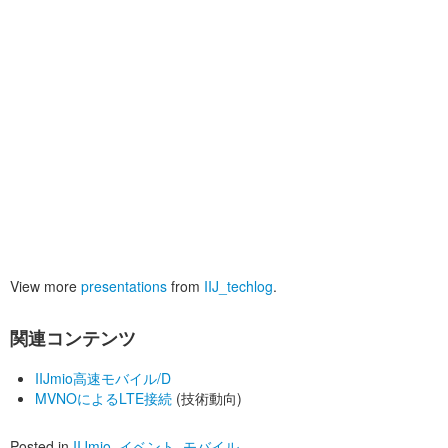
View more
presentations
from
IIJ_techlog
.
関連コンテンツ
IIJmio高速モバイル/D
MVNOによるLTE接続
(技術動向)
Posted in
IIJmio
,
イベント
,
モバイル
.