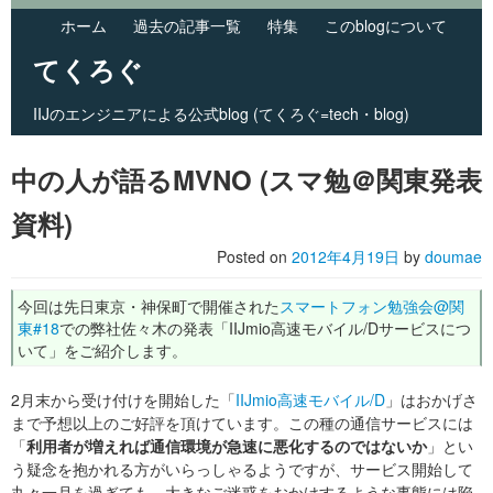
ホーム
過去の記事一覧
特集
このblogについて
てくろぐ
IIJのエンジニアによる公式blog (てくろぐ=tech・blog)
Skip to primary content
Skip to secondary content
Main menu
中の人が語るMVNO (スマ勉＠関東発表
資料)
Posted on
2012年4月19日
by
doumae
今回は先日東京・神保町で開催された
スマートフォン勉強会@関
東#18
での弊社佐々木の発表「IIJmio高速モバイル/Dサービスにつ
いて」をご紹介します。
2月末から受け付けを開始した「
IIJmio高速モバイル/D
」はおかげさ
まで予想以上のご好評を頂けています。この種の通信サービスには
「
利用者が増えれば通信環境が急速に悪化するのではないか
」とい
う疑念を抱かれる方がいらっしゃるようですが、サービス開始して
丸々一月を過ぎても、大きなご迷惑をおかけするような事態には陥