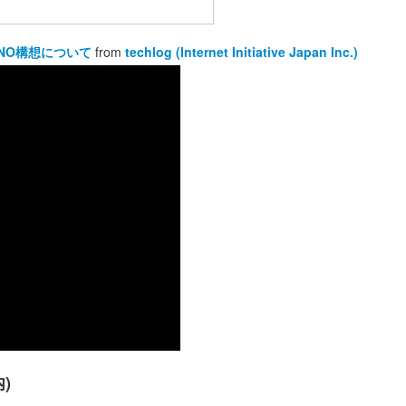
VMNO構想について
from
techlog (Internet Initiative Japan Inc.)
内)