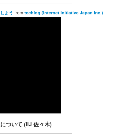
らいしよう
from
techlog (Internet Initiative Japan Inc.)
いて (IIJ 佐々木)