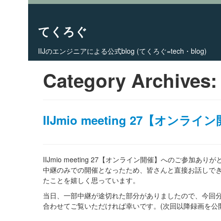
てくろぐ
IIJのエンジニアによる公式blog (てくろぐ=tech・blog)
Skip to primary content
Skip to secondary content
Main menu
Category Archives
IIJmio meeting 27【オ
IIJmio meeting 27【オンライン開催】へのご参加あり
中継のみでの開催となったため、皆さんと直接お話しできな
たことを嬉しく思っています。
当日、一部中継が途切れた部分がありましたので、今回
合わせてご覧いただければ幸いです。(次回以降録画を公