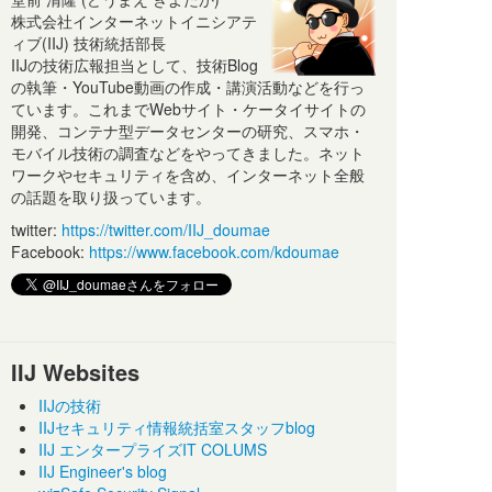
株式会社インターネットイニシアテ
ィブ(IIJ) 技術統括部長
IIJの技術広報担当として、技術Blog
の執筆・YouTube動画の作成・講演活動などを行っ
ています。これまでWebサイト・ケータイサイトの
開発、コンテナ型データセンターの研究、スマホ・
モバイル技術の調査などをやってきました。ネット
ワークやセキュリティを含め、インターネット全般
の話題を取り扱っています。
twitter:
https://twitter.com/IIJ_doumae
Facebook:
https://www.facebook.com/kdoumae
IIJ Websites
IIJの技術
IIJセキュリティ情報統括室スタッフblog
IIJ エンタープライズIT COLUMS
IIJ Engineer's blog