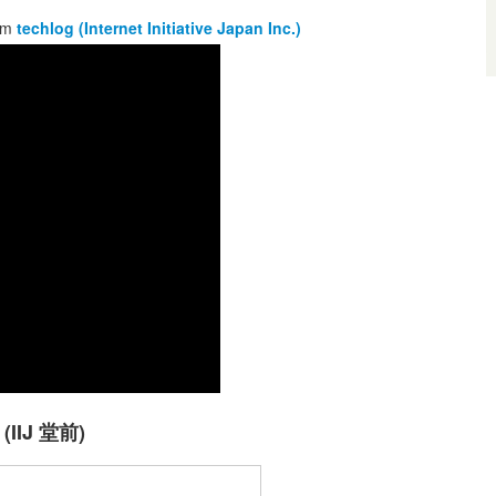
om
techlog (Internet Initiative Japan Inc.)
IJ 堂前)