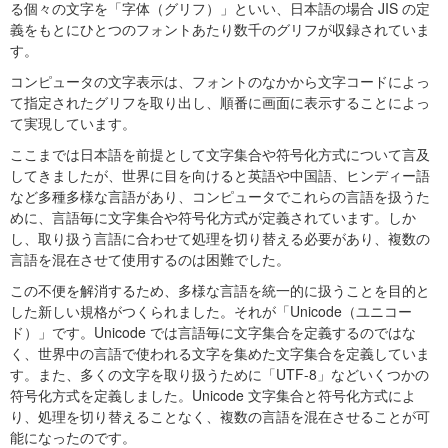
る個々の文字を「字体（グリフ）」といい、日本語の場合 JIS の定
義をもとにひとつのフォントあたり数千のグリフが収録されていま
す。
コンピュータの文字表示は、フォントのなかから文字コードによっ
て指定されたグリフを取り出し、順番に画面に表示することによっ
て実現しています。
ここまでは日本語を前提として文字集合や符号化方式について言及
してきましたが、世界に目を向けると英語や中国語、ヒンディー語
など多種多様な言語があり、コンピュータでこれらの言語を扱うた
めに、言語毎に文字集合や符号化方式が定義されています。しか
し、取り扱う言語に合わせて処理を切り替える必要があり、複数の
言語を混在させて使用するのは困難でした。
この不便を解消するため、多様な言語を統一的に扱うことを目的と
した新しい規格がつくられました。それが「Unicode（ユニコー
ド）」です。Unicode では言語毎に文字集合を定義するのではな
く、世界中の言語で使われる文字を集めた文字集合を定義していま
す。また、多くの文字を取り扱うために「UTF-8」などいくつかの
符号化方式を定義しました。Unicode 文字集合と符号化方式によ
り、処理を切り替えることなく、複数の言語を混在させることが可
能になったのです。