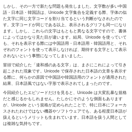
しかし、その一方で新たな問題も発生しました。文字数が多い中国
語・日本語・韓国語は、Unicode 文字集合を定義する際、字体の似
た文字に同じ文字コードを割り当てるという判断がなされたので
す。文字コードが同じである以上、表示されるグリフも同一になり
ます。しかし、これらの文字はもともと異なる文字ですので、書体
によってはかなり見た目が違います。結局、Unicode を使っていて
も、それを表示する際には中国語用・日本語用・韓国語用と、それ
ぞれのフォントを使って表示しなければ、期待する文字として表示
されないという事態になってしまいました。
冒頭で紹介した「違和感のある文字」は、まさにこれによって引き
起こされた現象です。Unicode で保存された日本語の文章を表示す
る際に、何らかの原因で中国語や韓国語用のフォントが適用された
結果、日本語風ではない字形で表示されてしまったのです。
今回紹介したエピソードだけを見ると、Unicode は大変乱暴な規格
だと感じるかもしれません。たしかにそのような側面もあります
が、Unicode という規格が定められたことで、特に日本にフォーカ
スされたわけではない機器やソフトウェアでも、ある程度日本語が
扱えるというメリットも生まれています。日本語を扱う人間として
は複雑な気持ちです。