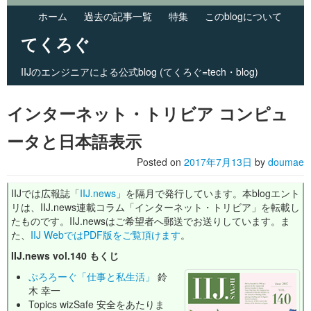
ホーム
過去の記事一覧
特集
このblogについて
てくろぐ
IIJのエンジニアによる公式blog (てくろぐ=tech・blog)
Skip to primary content
Skip to secondary content
Main menu
インターネット・トリビア コンピュ
ータと日本語表示
Posted on
2017年7月13日
by
doumae
IIJでは広報誌「
IIJ.news
」を隔月で発行しています。本blogエント
リは、IIJ.news連載コラム「インターネット・トリビア」を転載し
たものです。IIJ.newsはご希望者へ郵送でお送りしています。ま
た、
IIJ WebではPDF版をご覧頂けます
。
IIJ.news vol.140 もくじ
ぷろろーぐ「仕事と私生活」
鈴
木 幸一
Topics wizSafe 安全をあたりま