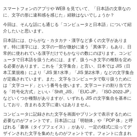
スマートフォンのアプリや WEB を見ていて、「日本語の文章なの
に、文字の形に違和感を感じた」経験はないでしょうか？
今回は、そんな話にも通じる「コンピュータと日本語」について紹
介したいと思います。
日本語には、ひらがな・カタカナ・漢字など多くの文字がありま
す。特に漢字には、文字の一部が微妙に違う「異体字」もあり、日
常的に使われている漢字だけでもかなりの数にのぼります。コンピ
ュータで日本語を扱うためには、まず、扱うべき文字の種類を定め
る必要があります。これを「文字集合」と言い、日本では JIS（日
本工業規格）により「JIS 第1水準」「JIS 第2水準」などの文字集合
が定義されています。また、文字をコンピュータで取り扱うために
は「文字コード」という番号を使います。文字コードの割り当て方
を「符号化方式」といい「Shift_JIS」「EUC-JP」「ISO-2022-JP」
などいくつか種類がありますが、いずれも JIS の文字集合を基本に
しており、含まれる文字に違いはありません。
コンピュータに記録された文字を画面やプリンタで表示するために
必要なのがフォントです。日本語には「明朝体」や「POP 体」と呼
ばれる「書体（タイプフェイス）」があり、一定の様式に沿ってデ
ザインされた文字を集めたものがフォントです。フォントに含まれ