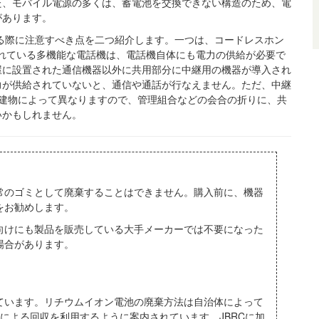
た、モバイル電源の多くは、蓄電池を交換できない構造のため、電
があります。
する際に注意すべき点を二つ紹介します。一つは、コードレスホン
われている多機能な電話機は、電話機自体にも電力の供給が必要で
屋に設置された通信機器以外に共用部分に中継用の機器が導入され
力が供給されていないと、通信や通話が行なえません。ただ、中継
かは建物によって異なりますので、管理組合などの会合の折りに、共
いかもしれません。
常のゴミとして廃棄することはできません。購入前に、機器
をお勧めします。
向けにも製品を販売している大手メーカーでは不要になった
場合があります。
ています。リチウムイオン電池の廃棄方法は自治体によって
による回収を利用するように案内されています。JBRCに加