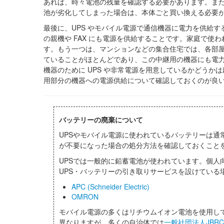
あれば、時々電池の残量を確認する必要があります。ま
池が劣化してしまった場合は、本体ごと買い換える必要
最後に、UPS やモバイル電源で通信機器に電力を供給
の親機や FAX にも電源を供給することです。家庭で使
す。もう一つは、マンションなどの集合住宅では、各部
ていることがほとんどであり、この中継用の機器にも電
機器のために UPS や非常電源を用意しているかどう
用部分の機器への電源供給について確認しておくのが良
バッテリーの廃棄について
UPSやモバイル電源に使われているバッテリーは通
が不要になった場合の処分方法を確認しておくこと
UPSでは一般的に鉛蓄電池が使われています。個人
UPS・バッテリーの引き取りサービスを設けている
APC (Schneider Electric)
OMRON
モバイル電源の多くはリチウムイオン電池を使用し
異なりますが、多くの自治体では
一般社団法人JBRC