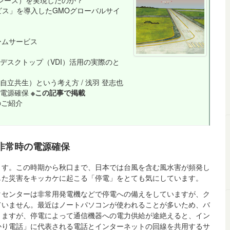
プレース）を実現したのか？
ビス」を導入したGMOグローバルサイ
ームサービス
・仮想デスクトップ（VDI）活用の実際のと
立共生）という考え方 / 浅羽 登志也
の電源確保
※この記事で掲載
のご紹介
非常時の電源確保
ます。この時期から秋口まで、日本では台風を含む風水害が頻発し
した災害をキッカケに起こる「停電」をとても気にしています。
タセンターは非常用発電機などで停電への備えをしていますが、ク
ていません。最近はノートパソコンが使われることが多いため、バ
きますが、停電によって通信機器への電力供給が途絶えると、イン
かり電話」に代表される電話とインターネットの回線を共用するサ