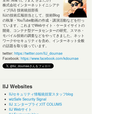
株式会社インターネットイニシアテ
ィブ(IIJ) 技術統括部長
IIJの技術広報担当として、技術Blog
の執筆・YouTube動画の作成・講演活動などを行っ
ています。これまでWebサイト・ケータイサイトの
開発、コンテナ型データセンターの研究、スマホ・
モバイル技術の調査などをやってきました。ネット
ワークやセキュリティを含め、インターネット全般
の話題を取り扱っています。
twitter:
https://twitter.com/IIJ_doumae
Facebook:
https://www.facebook.com/kdoumae
IIJ Websites
IIJセキュリティ情報統括室スタッフblog
wizSafe Security Signal
IIJ エンタープライズIT COLUMS
IIJ Webサイト