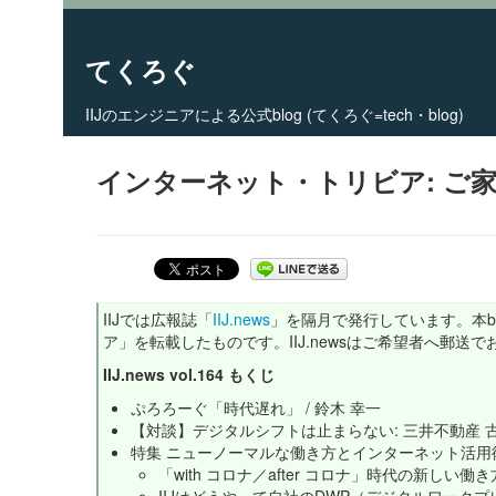
てくろぐ
IIJのエンジニアによる公式blog (てくろぐ=tech・blog)
Skip to primary content
Skip to secondary content
Main menu
インターネット・トリビア: ご
IIJでは広報誌「
IIJ.news
」を隔月で発行しています。本bl
ア」を転載したものです。IIJ.newsはご希望者へ郵送
IIJ.news vol.164 もくじ
ぷろろーぐ「時代遅れ」 / 鈴木 幸一
【対談】デジタルシフトは止まらない: 三井不動産 古
特集 ニューノーマルな働き方とインターネット活用
「with コロナ／after コロナ」時代の新しい