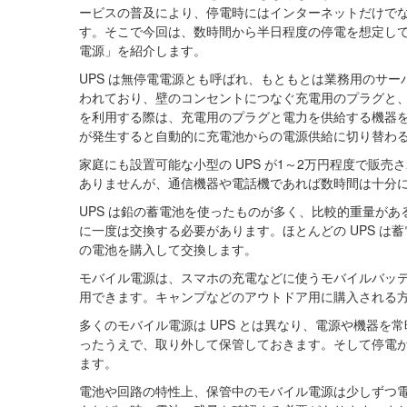
ービスの普及により、停電時にはインターネットだけで
す。そこで今回は、数時間から半日程度の停電を想定して
電源」を紹介します。
UPS は無停電電源とも呼ばれ、もともとは業務用のサー
われており、壁のコンセントにつなぐ充電用のプラグと、
を利用する際は、充電用のプラグと電力を供給する機器
が発生すると自動的に充電池からの電源供給に切り替わ
家庭にも設置可能な小型の UPS が1～2万円程度で販
ありませんが、通信機器や電話機であれば数時間は十分
UPS は鉛の蓄電池を使ったものが多く、比較的重量があ
に一度は交換する必要があります。ほとんどの UPS 
の電池を購入して交換します。
モバイル電源は、スマホの充電などに使うモバイルバッテ
用できます。キャンプなどのアウトドア用に購入される
多くのモバイル電源は UPS とは異なり、電源や機器
ったうえで、取り外して保管しておきます。そして停電
ます。
電池や回路の特性上、保管中のモバイル電源は少しずつ