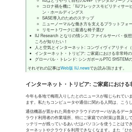
IIJはどうやって自社のDWP（デジタルワーク
コロナ禍を機に「IIJフレックスモビリティサー
ン・ホールディングス
SASE導入のためのステップ
ニューノーマルな働き方を支えるプラットフォ
リモートワークに最適な椅子選び
IIJ Research となりの情シス: ファイルサーバ
ころが知りたい！
人と空気とインターネット: コンヴィヴィアリティ（自
インターネット・トリビア: ご家庭における非常時
グローバル・トレンド: シンガポールPTC SYSTEM
それぞれの記事は
Web版 IIJ.news
でお読み頂けます。
インターネット・トリビア: ご家庭における
今年も各地で梅雨入りしたとのニュースが報じられてい
ます。私たちコンピュータや通信に関わる人間は、こう
通信機器が置かれた局舎やクラウドのサーバがあるデー
ラウド利用者の作業場所、特にご家庭での対策は普及し
ッテリーが残っているあいだはパソコンを使うことはで
ターネットやクラウドを利用できなくなます。また「ひ