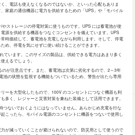
なく、電話も使えなくなるのではないか、といった心配もありま
、家庭の通信機器に電力を供給するための「UPS」や「モバイル
バやストレージの停電対策に使うものです。UPS には蓄電池が使
電源を供給する機器をつなぐコンセントを備えています。UPS
を常時接続して、蓄電池を充電しながら利用します。そして、停電
るため、停電を気にせずに使い続けることができます。
売されています。このサイズの製品は、供給できる電力はあまり多く
に使えるでしょう。
るのが注意点です。また、蓄電池は次第に劣化するので、2～3年
は蓄電池の状態を監視する機能もついているため、警告が出たら専用
リーを大型化したもので、100V のコンセントにつなぐ機器も利
方も多く、レジャーと災害対策を兼ねた装備として活用できます。
を常時つないでおくようにはなっていません。あらかじめ充電を行な
が起こったら、モバイル電源のコンセントに機器をつないで使用し
電力が減っていくことが避けられないので、防災用として使うので