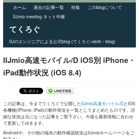
ホーム
過去の記事一覧
特集
このblogについて
IIJmio meeting ネット中継
てくろぐ
IIJのエンジニアによる公式blog (てくろぐ=tech・blog)
Skip to primary content
Skip to secondary content
Main menu
IIJmio高速モバイル/D iOS別 iPhone・
iPad動作状況 (iOS 8.4)
この記事は、今までてくろぐで公開した
IIJmio高速モバイル/D
とiOS
各機種(iPhone, iPad)の動作状況を一覧としてまとめたものです。詳
細な状況は元になった記事をご覧下さい。今後も最新情報に合わせ
て更新してゆきます。
Androidや、その他の端末の動作確認状況はIIJmioホームページをご