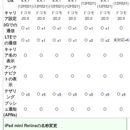
OS
8.4.1
8.4.1
8.4.1
8.4.1
8.4.1
(12H321)
(12H321)
(12H321)
(12H321)
(12H321)
(12H321)
(12H321)
キャリ
ドコモ
ドコモ
ドコモ
ドコモ
ドコモ
ドコモ
ドコモ
ア設定
20.0
20.0
20.0
20.0
20.0
20.0
20.0
3Gでの
○
○
○
○
○
○
○
※1
※1
※1
※1
※1
※1
通信
LTEで
○
○
○
○
○
○
未対応
※6
※1
※1
※1
※1
※2
※2
の通信
キャリ
○
○
○
○
○
○
○
ア名の
表示
アンテ
ナピク
○
○
○
○
○
○
○
トの表
示
テザリ
○
○
○
○
○
○
○
※5
※5
※5
※5
※5
※5
※5
ング
プッシ
○
○
○
○
○
○
○
ュ通知
(APNs)
iPad mini Retinaの名称変更