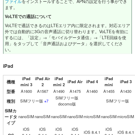
ファイル
をインストールすることで、APNの設定を行う事ができ
ます。
VoLTEでの通話について
VoLTEで通話できるのはLTEエリア内に限定されます。対応エリア
外では自動的に3Gの音声通話に切り替わります。VoLTEを有効に
するには、「設定」→「モバイルデータ通信」→「LTE回線を使
用」をタップして「音声通話およびデータ」を選択してくださ
い。
iPad
iPad
iPad Air
iPad
iPad
機種
iPad Air
iPad 4
iPad 3
mini 3
2
mini 2
mini
型番
A1600
A1567
A1490
A1475
A1460
A1455
A1430
SIMフリー版
種別
SIMフリー版
SIMフリー版
※7
docomo版
SIMカ
ードタ
nanoSIM
nanoSIM
nanoSIM
nanoSIM
microSIM
nanoSIM
microSIM
イプ
iOS
iOS
iOS
iOS
iOS
iOS 8.4.1
iOS 8.4.1