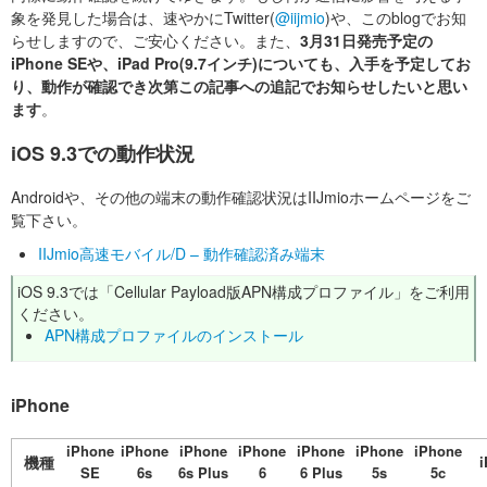
象を発見した場合は、速やかにTwitter(
@iijmio
)や、このblogでお知
らせしますので、ご安心ください。また、
3月31日発売予定の
iPhone SEや、iPad Pro(9.7インチ)についても、入手を予定してお
り、動作が確認でき次第この記事への追記でお知らせしたいと思い
ます
。
iOS 9.3での動作状況
Androidや、その他の端末の動作確認状況はIIJmioホームページをご
覧下さい。
IIJmio高速モバイル/D – 動作確認済み端末
iOS 9.3では「Cellular Payload版APN構成プロファイル」をご利用
ください。
APN構成プロファイルのインストール
iPhone
iPhone
iPhone
iPhone
iPhone
iPhone
iPhone
iPhone
機種
i
SE
6s
6s Plus
6
6 Plus
5s
5c