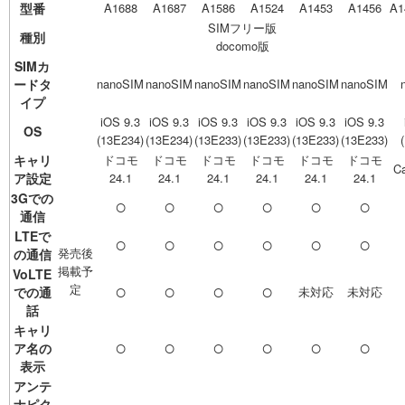
型番
A1688
A1687
A1586
A1524
A1453
A1456
A1
SIMフリー版
種別
docomo版
SIMカ
ードタ
nanoSIM
nanoSIM
nanoSIM
nanoSIM
nanoSIM
nanoSIM
イプ
iOS 9.3
iOS 9.3
iOS 9.3
iOS 9.3
iOS 9.3
iOS 9.3
OS
(13E234)
(13E234)
(13E233)
(13E233)
(13E233)
(13E233)
キャリ
ドコモ
ドコモ
ドコモ
ドコモ
ドコモ
ドコモ
Ca
ア設定
24.1
24.1
24.1
24.1
24.1
24.1
3Gでの
○
○
○
○
○
○
通信
LTEで
○
○
○
○
○
○
発売後
の通信
掲載予
VoLTE
○
○
○
○
定
での通
未対応
未対応
話
キャリ
○
○
○
○
○
○
ア名の
表示
アンテ
ナピク