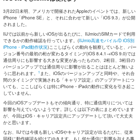
3月22日未明、アメリカで開催されたAppleのイベントでは、新しい
iPhone「iPhone SE」と、それに合わせて新しい「iOS 9.3」が公開
されました。
IIJでは以前から新しいiOSが出るたびに、IIJmioのSIMカードで利用
できるかの動作確認を行っています。(
IIJmio高速モバイル/D iOS別
iPhone・iPad動作状況
)ここしばらくの動向を観察していると、バー
ジョン番号の最初の桁が変わるタイミング(iOS 8.4.1→iOS 9.0)では
通信周りにも影響する大きな変更があったものの、2桁目、3桁目の
バージョンアップでは通信周りに影響が出ることはほとんど無いよ
1
うに思われます。
また、iOSのバージョンアップと同時や、それ合
間のタイミングで実施される「キャリア設定」のアップデートにつ
いても、ここしばらくは特にiPhone・iPadの動作に変化を引き起こ
していません。
今回のiOSアップデートもその傾向通り、特に通信周りについては
影響を与えていないようです。詳しくは以下の表にまとめています
が、今回はiOS・キャリア設定共にアップデートして頂いて大丈夫
かと思います。
なお、IIJでは今後も新しいiOSやキャリア設定が出るたびに、従来
同様に動作確認を続けてゆきます。もし何か通信に影響を与える事