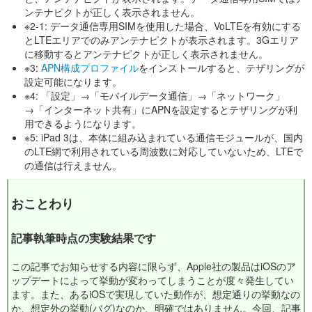
ンテナピクトが正しく表示されません。
※2-1: データ通信専用SIMを使用した場合、VoLTEを有効にする
とLTEエリアでのみアンテナピクトが表示されます。3Gエリア
に移動するとアンテナピクトが正しく表示されません。
※3:
APN構成プロファイル
をインストールすると、テザリングが
設定可能になります。
※4: 「設定」→「モバイルデータ通信」→「ネットワーク」
→「インターネット共有」にAPNを設定するとテザリングが利
用できるようになります。
※5: iPad 3は、本体に組み込まれている通信モジュールが、国内
のLTE網で利用されている周波数に対応していないため、LTEで
の通信は行えません。
おことわり
記事執筆時点の実験結果です
この記事でお知らせする内容に限らず、Apple社の製品はiOSのア
ップデートによって挙動が変わってしまうことが度々発生してい
ます。また、あるiOSで実現していた動作が、想定通りの挙動なの
か、想定外の挙動(バグ)なのか、明確ではありません。今回、記事