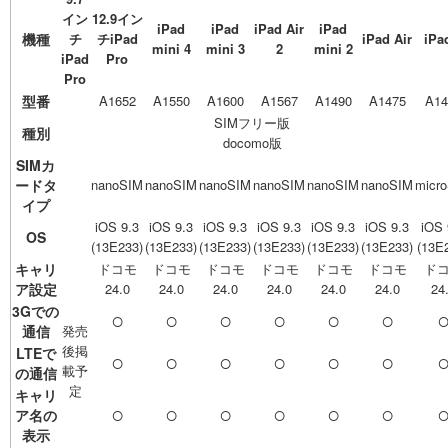
イン
12.9イン
iPad
iPad
iPad Air
iPad
機種
チ
チiPad
iPad Air
iPa
mini 4
mini 3
2
mini 2
iPad
Pro
Pro
型番
A1652
A1550
A1600
A1567
A1490
A1475
A14
SIMフリー版
種別
docomo版
SIMカ
ードタ
nanoSIM
nanoSIM
nanoSIM
nanoSIM
nanoSIM
nanoSIM
micr
イプ
iOS 9.3
iOS 9.3
iOS 9.3
iOS 9.3
iOS 9.3
iOS 9.3
iOS 
OS
(13E233)
(13E233)
(13E233)
(13E233)
(13E233)
(13E233)
(13E
キャリ
ドコモ
ドコモ
ドコモ
ドコモ
ドコモ
ドコモ
ド
ア設定
24.0
24.0
24.0
24.0
24.0
24.0
24
3Gでの
○
○
○
○
○
○
通信
発売
後掲
LTEで
○
○
○
○
○
○
載予
の通信
定
キャリ
○
○
○
○
○
○
ア名の
表示