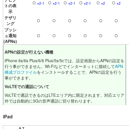
○
○
○
○
○
○
※2-1
※2-1
※2-1
※2-1
※2
※2
トの表
示
テザリ
○
○
○
○
○
○
ング
プッシ
○
○
○
○
○
○
ュ通知
(APNs)
APNの設定が行えない機種
iPhone 6s/6s Plus/6/6 Plus/5s/5cでは、設定画面からAPNの設定を
行う事ができません。Wi-Fiなどでインターネットに接続して
APN
構成プロファイル
をインストールすることで、APNの設定を行う
事ができます。
VoLTEでの通話について
VoLTEで通話できるのはLTEエリア内に限定されます。対応エリア
外では自動的に3Gの音声通話に切り替わります。
iPad
9.7