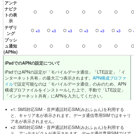
アンテ
ナピク
○
○
○
○
○
○
トの表
示
テザリ
○
○
○
○
○
○
○
※3
※3
※3
※3
※3
※3
ング
プッシ
○
○
○
○
○
○
ュ通知
(APNs)
iPadでのAPNの設定について
iPadではAPNの設定が「モバイルデータ通信」「LTE設定」「イ
ンターネット共有」の最大三つ表示されます。
APN構成プロファ
イル
で設定可能なのは「モバイルデータ通信」のみのため、APN
構成プロファイルをインストールした上で、手動で「LTE設定」
「インターネット共有」にAPNを入力してください。
※1: SMS対応SIM・音声通話対応SIM(みおふぉん)を利用する
と、キャリア名が表示されます。データ通信専用SIMではキャリ
ア名が表示されません。
※2: SMS対応SIM・音声通話対応SIM(みおふぉん)を利用する
と、アンテナピクトが表示されます。データ通信専用SIMではア