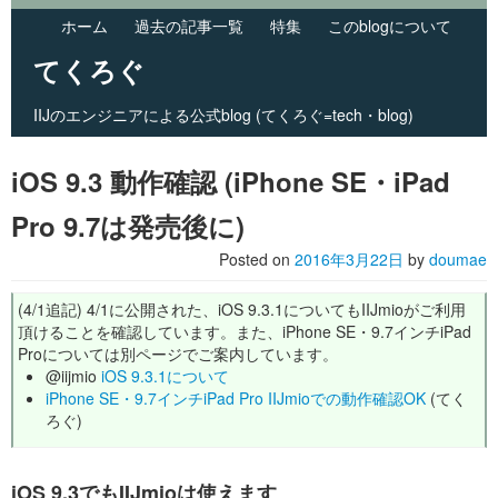
ホーム
過去の記事一覧
特集
このblogについて
てくろぐ
IIJのエンジニアによる公式blog (てくろぐ=tech・blog)
Skip to primary content
Skip to secondary content
Main menu
iOS 9.3 動作確認 (iPhone SE・iPad
Pro 9.7は発売後に)
Posted on
2016年3月22日
by
doumae
(4/1追記) 4/1に公開された、iOS 9.3.1についてもIIJmioがご利用
頂けることを確認しています。また、iPhone SE・9.7インチiPad
Proについては別ページでご案内しています。
@iijmio
iOS 9.3.1について
iPhone SE・9.7インチiPad Pro IIJmioでの動作確認OK
(てく
ろぐ)
iOS 9.3でもIIJmioは使えます