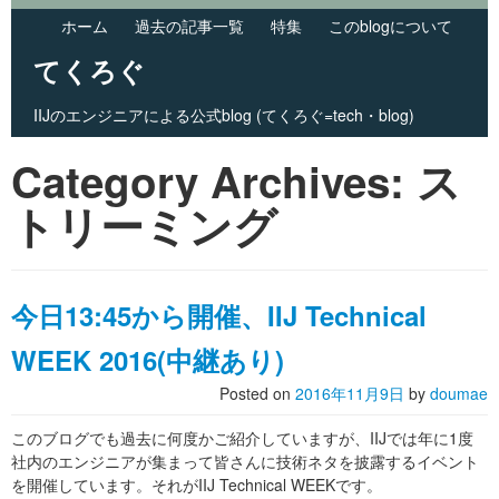
ホーム
過去の記事一覧
特集
このblogについて
てくろぐ
IIJのエンジニアによる公式blog (てくろぐ=tech・blog)
Skip to primary content
Skip to secondary content
Category Archives:
Main menu
ス
トリーミング
今日13:45から開催、IIJ Technical
WEEK 2016(中継あり)
Posted on
2016年11月9日
by
doumae
このブログでも過去に何度かご紹介していますが、IIJでは年に1度
社内のエンジニアが集まって皆さんに技術ネタを披露するイベント
を開催しています。それがIIJ Technical WEEKです。