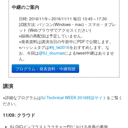
中継のご案内
日時: 2016/11/9～2016/11/11 毎日 13:45～17:30
試聴方法: パソコン(Windows・mac)・スマホ・タブレ
ット (Webブラウザでアクセスください)
※録画の再配信は予定していません。
※発表資料は講演当日の午前中にPDFで公開します。
※ハッシュタグは
#iij_tw2016
をおすすめします。な
お、今回は
@IIJ_doumae
によるtweet中継はありませ
ん。
プログラム・発表資料・中継視聴
講演
※詳細なプログラムは
IIJ Technical WEEK 2016特設サイト
をご覧く
ださい。
11/09: クラウド
IIJ GIOインフラストラクチャーP2における改善の裏側