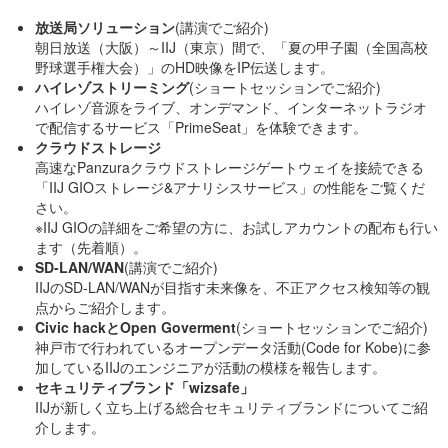
放送局ソリューション
(講演でご紹介)
朝日放送（大阪）～IIJ（東京）間で、「夏の甲子園（全国高校
野球選手権大会）」のHD映像をIP伝送します。
ハイレゾストリーミング
(ショートセッションでご紹介)
ハイレゾ音源をライブ、オンデマンド、インターネットラジオ
で配信するサービス「PrimeSeat」を体験できます。
クラウドストレージ
高速なPanzuraクラウドストレージゲートウェイを接続できる
「IIJ GIOストレージ&アナリシスサービス」の性能をご覧くだ
さい。
※IIJ GIOの詳細をご希望の方に、お試しアカウントの配布も行い
ます（先着順）。
SD-LAN/WAN
(講演でご紹介)
IIJのSD-LAN/WANが目指す未来像を、不正アクセス検知等の観
点からご紹介します。
Civic hackとOpen Goverment
(ショートセッションでご紹介)
神戸市で行われているオープンデータ活動(Code for Kobe)に参
加しているIIJのエンジニアが活動の模様を報告します。
セキュリティブランド「wizsafe」
IIJが新しく立ち上げる総合セキュリティブランドについてご紹
介します。