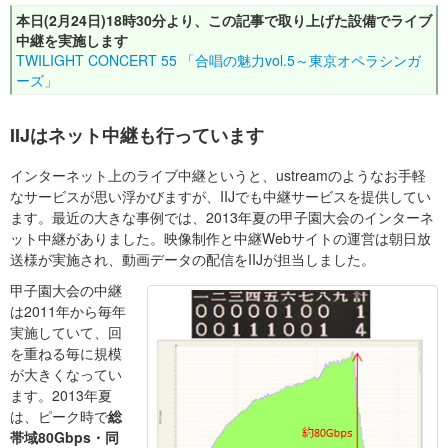
本日(2月24日)18時30分より、この記事で取り上げた設備でライブ
中継を実施します
TWILIGHT CONCERT 55 「合唱の魅力vol.5～東京オペラシンガ
ーズ」
IIJはネット中継も行っています
インターネット上のライブ中継というと、ustreamのようなお手軽
なサービスが思い浮かびますが、IIJでも中継サービスを提供してい
ます。最近の大きな事例では、2013年夏の甲子園大会のインターネ
ット中継がありました。映像制作と中継Webサイトの運営は朝日放
送様が実施され、動画データの配信をIIJが担当しました。
甲子園大会の中継
は2011年から毎年
実施していて、回
を重ねる毎に規模
が大きくなってい
ます。2013年夏
は、ピーク時で
総
帯域80Gbps・同