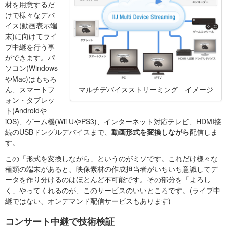
材を用意するだ
けで様々なデバ
イス(動画表示端
末)に向けてライ
ブ中継を行う事
ができます。パ
ソコン(Windows
やMac)はもちろ
ん、スマートフ
マルチデバイスストリーミング イメージ
ォン・タブレッ
ト(Androidや
iOS)、ゲーム機(Wii UやPS3)、インターネット対応テレビ、HDMI接
続のUSBドングルデバイスまで、
動画形式を変換しながら
配信しま
す。
この「形式を変換しながら」というのがミソです。これだけ様々な
種類の端末があると、映像素材の作成担当者がいちいち意識してデ
ータを作り分けるのはほとんど不可能です。その部分を「よろし
く」やってくれるのが、このサービスのいいところです。(ライブ中
継ではない、オンデマンド配信サービスもあります)
コンサート中継で技術検証