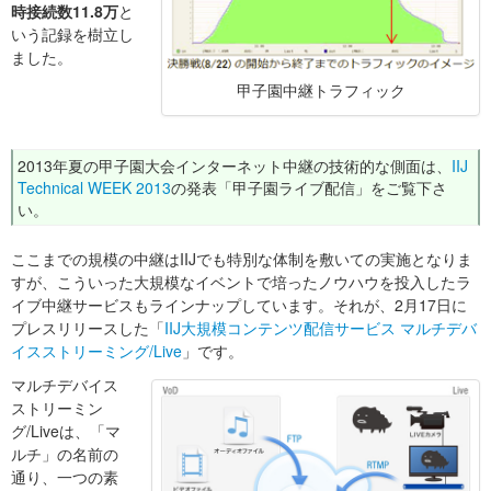
時接続数11.8万
と
いう記録を樹立し
ました。
甲子園中継トラフィック
2013年夏の甲子園大会インターネット中継の技術的な側面は、
IIJ
Technical WEEK 2013
の発表「甲子園ライブ配信」をご覧下さ
い。
ここまでの規模の中継はIIJでも特別な体制を敷いての実施となりま
すが、こういった大規模なイベントで培ったノウハウを投入したラ
イブ中継サービスもラインナップしています。それが、2月17日に
プレスリリースした「
IIJ大規模コンテンツ配信サービス マルチデバ
イスストリーミング/Live
」です。
マルチデバイス
ストリーミン
グ/Liveは、「マ
ルチ」の名前の
通り、一つの素