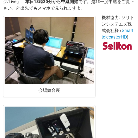
グ/Live」、
本日18時30分から中継開始
です。是非一度中継をご覧下
さい。外出先でもスマホで見られますよ。
機材協力: ソリト
ンシステムズ株
式会社様 (
Smart-
telecasterHD
)
会場舞台裏