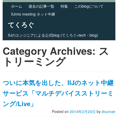
ホーム
過去の記事一覧
特集
このblogについて
IIJmio meeting ネット中継
てくろぐ
IIJのエンジニアによる公式blog (てくろぐ=tech・blog)
Skip to primary content
Skip to secondary content
Category Archives:
Main menu
ス
トリーミング
ついに本気を出した、IIJのネット中継
サービス「マルチデバイスストリーミ
ング/Live」
Posted on
2014年2月24日
by
doumae