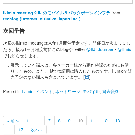
IIJmio meeting 9 IIJのモバイル＆バックボーンインフラ
from
techlog (Internet Initiative Japan Inc.)
次回予告
次回のIIJmio meetingは来年1月開催予定です。開催日が決まりまし
たら、概ね1ヶ月程度前にこのblogやTwitter
@IIJ_doumae
・
@iijmio
でお知らせします。
展示している端末は、各メーカー様から動作確認のためにお借
りしたもの、また、IIJで検証用に購入したものです。IIJmioで販
売予定のない端末も含まれています。 [
]
Posted in
IIJmio
,
イベント
,
ネットワーク
,
モバイル
,
発表資料
.
« 前へ
1
…
7
8
9
10
11
12
13
…
17
次へ »