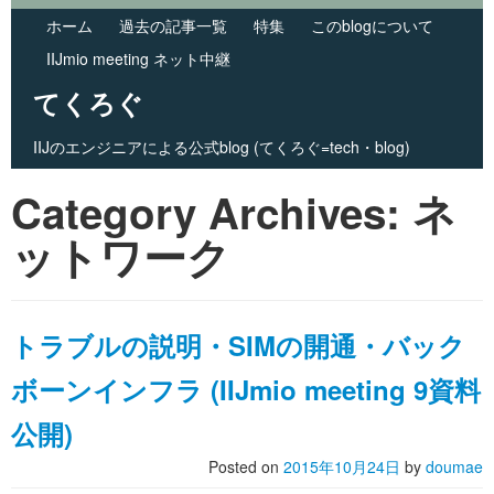
ホーム
過去の記事一覧
特集
このblogについて
IIJmio meeting ネット中継
てくろぐ
IIJのエンジニアによる公式blog (てくろぐ=tech・blog)
Skip to primary content
Skip to secondary content
Category Archives:
Main menu
ネ
ットワーク
トラブルの説明・SIMの開通・バック
ボーンインフラ (IIJmio meeting 9資料
公開)
Posted on
2015年10月24日
by
doumae