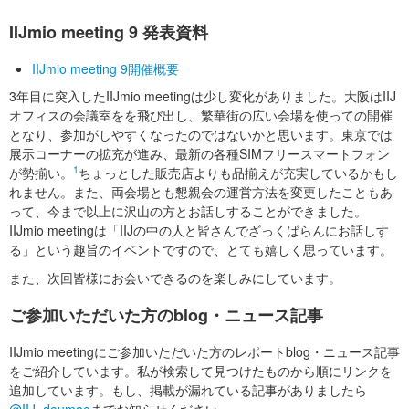
IIJmio meeting 9 発表資料
IIJmio meeting 9開催概要
3年目に突入したIIJmio meetingは少し変化がありました。大阪はIIJ
オフィスの会議室をを飛び出し、繁華街の広い会場を使っての開催
となり、参加がしやすくなったのではないかと思います。東京では
展示コーナーの拡充が進み、最新の各種SIMフリースマートフォン
1
が勢揃い。
ちょっとした販売店よりも品揃えが充実しているかもし
れません。また、両会場とも懇親会の運営方法を変更したこともあ
って、今まで以上に沢山の方とお話しすることができました。
IIJmio meetingは「IIJの中の人と皆さんでざっくばらんにお話しす
る」という趣旨のイベントですので、とても嬉しく思っています。
また、次回皆様にお会いできるのを楽しみにしています。
ご参加いただいた方のblog・ニュース記事
IIJmio meetingにご参加いただいた方のレポートblog・ニュース記事
をご紹介しています。私が検索して見つけたものから順にリンクを
追加しています。もし、掲載が漏れている記事がありましたら