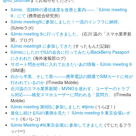
@IIJ_doumae
までお知らせください。
IIJmio、混雑時の通信速度を改善と案内――「IIJmio meeting
9」にて
(携帯総合研究所)
IIJmio meeting9に参加しました！一流のインフラに納得。
(IIJmioラボ)
IIJmio meeting 9に行ってきました。
(石川 温の「スマホ業界新
聞」ブログ)
IIJmio meeting9 に参加してきた
(すったもんだ記録)
IIJmioにしたのでIIJの会合に行ってみたらBlackBerry Passport
にさわれた
(海外速報部ログ)
サポート問合せ時に入れておきたいあの情報－IIJmio meeting 9
(SIM通)
白から半黒、そして黒へ――携帯電話の開通でSIMカードに何が
行われているのか
(ITmedia Mobile)
石川温のスマホ業界新聞：MVNOを迷わす、ユーザーのトラブ
ル対応――格安スマホユーザーに問われる「質問力」
(ITmedia
Mobile)
IIJmio meeting 第9回に参加しました #iijmio
(うらぼ！)
進化し続けるIIJの裏側を見た！ IIJmio meeting 9 東京会場レポ
ート
(モバレコ)
IIJmio Meeting #9(東京会場)に参加してきました
(でじたるフラ
ッパー)