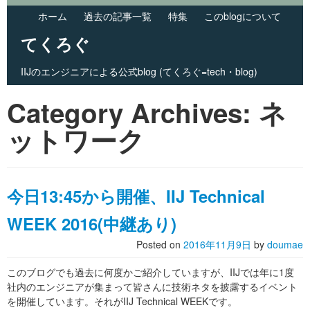
ホーム
過去の記事一覧
特集
このblogについて
てくろぐ
IIJのエンジニアによる公式blog (てくろぐ=tech・blog)
Skip to primary content
Skip to secondary content
Category Archives:
Main menu
ネ
ットワーク
今日13:45から開催、IIJ Technical
WEEK 2016(中継あり)
Posted on
2016年11月9日
by
doumae
このブログでも過去に何度かご紹介していますが、IIJでは年に1度
社内のエンジニアが集まって皆さんに技術ネタを披露するイベント
を開催しています。それがIIJ Technical WEEKです。