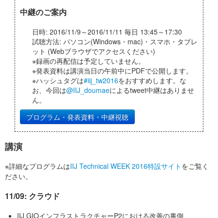
中継のご案内
日時: 2016/11/9～2016/11/11 毎日 13:45～17:30
試聴方法: パソコン(Windows・mac)・スマホ・タブレ
ット (Webブラウザでアクセスください)
※録画の再配信は予定していません。
※発表資料は講演当日の午前中にPDFで公開します。
※ハッシュタグは
#iij_tw2016
をおすすめします。な
お、今回は
@IIJ_doumae
によるtweet中継はありませ
ん。
プログラム・発表資料・中継視聴
講演
※詳細なプログラムは
IIJ Technical WEEK 2016特設サイト
をご覧く
ださい。
11/09: クラウド
IIJ GIOインフラストラクチャーP2における改善の裏側