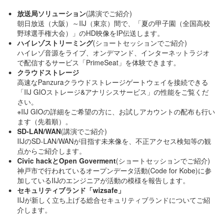
放送局ソリューション
(講演でご紹介)
朝日放送（大阪）～IIJ（東京）間で、「夏の甲子園（全国高校
野球選手権大会）」のHD映像をIP伝送します。
ハイレゾストリーミング
(ショートセッションでご紹介)
ハイレゾ音源をライブ、オンデマンド、インターネットラジオ
で配信するサービス「PrimeSeat」を体験できます。
クラウドストレージ
高速なPanzuraクラウドストレージゲートウェイを接続できる
「IIJ GIOストレージ&アナリシスサービス」の性能をご覧くだ
さい。
※IIJ GIOの詳細をご希望の方に、お試しアカウントの配布も行い
ます（先着順）。
SD-LAN/WAN
(講演でご紹介)
IIJのSD-LAN/WANが目指す未来像を、不正アクセス検知等の観
点からご紹介します。
Civic hackとOpen Goverment
(ショートセッションでご紹介)
神戸市で行われているオープンデータ活動(Code for Kobe)に参
加しているIIJのエンジニアが活動の模様を報告します。
セキュリティブランド「wizsafe」
IIJが新しく立ち上げる総合セキュリティブランドについてご紹
介します。