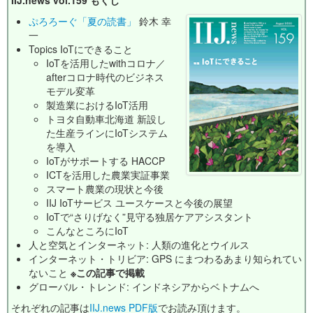
IIJ.news vol.159 もくじ
ぷろろーぐ「夏の読書」
鈴木 幸
一
Topics IoTにできること
IoTを活用したwithコロナ／
afterコロナ時代のビジネス
モデル変革
製造業におけるIoT活用
トヨタ自動車北海道 新設し
た生産ラインにIoTシステム
を導入
IoTがサポートする HACCP
ICTを活用した農業実証事業
スマート農業の現状と今後
IIJ IoTサービス ユースケースと今後の展望
IoTで“さりげなく”見守る独居ケアアシスタント
こんなところにIoT
人と空気とインターネット: 人類の進化とウイルス
インターネット・トリビア: GPS にまつわるあまり知られてい
ないこと
※この記事で掲載
グローバル・トレンド: インドネシアからベトナムへ
それぞれの記事は
IIJ.news PDF版
でお読み頂けます。