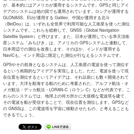
が、基本的にはアメリカが運用するシステムです。GPSと同じアイ
デアのシステムは他の国でも運用されています。ロシアが運用する
GLONASS、EUが運用する Galileo、中国が運用する北斗
（BeiDou）は、いずれも全世界で利用可能な人工衛星を使った測位
システムです。これらを総称して、GNSS（Global Navigation
Satellite System）と呼びます。また、日本が運用している準天頂衛
星システム「みちびき」は、アメリカの GPSシステムと連動して、
日本周辺での測位を改善します。そのほか、インドが運用する
NavICも、インド周辺に限定した測位が行なえるシステムです。
GPSやその前身となるシステムは、人工衛星の電波を使って測位す
るという画期的なアイデアを実現しました。ただ、電波を使って現
在位置を測位するというアイデアは、それ以前にも数々開発されて
います。大洋を航海する船のために考案された、アルファ航法・オ
メガ航法・デッカ航法・LORAN-C（ロラン C）などが代表です。こ
れらのシステムでは、地球上の何カ所かに大規模な電波塔を建て、
その電波を船が受信することで、現在位置を測位します。GPSなど
の GNSSは、この電波塔を宇宙に移動させたもの、と考えることも
できるでしょう。