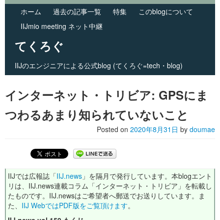
ホーム
過去の記事一覧
特集
このblogについて
IIJmio meeting ネット中継
てくろぐ
IIJのエンジニアによる公式blog (てくろぐ=tech・blog)
Skip to primary content
Skip to secondary content
Main menu
インターネット・トリビア: GPSにま
つわるあまり知られていないこと
Posted on
2020年8月31日
by
doumae
IIJでは広報誌「
IIJ.news
」を隔月で発行しています。本blogエント
リは、IIJ.news連載コラム「インターネット・トリビア」を転載し
たものです。IIJ.newsはご希望者へ郵送でお送りしています。ま
た、
IIJ WebではPDF版をご覧頂けます
。