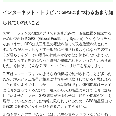
インターネット・トリビア: GPSにまつわるあまり知
られていないこと
スマートフォンの地図アプリでもお馴染みの、現在位置を確認する
ために使われるGPS（Global Positioning System）というシステム
があります。GPSは人工衛星の電波を使って現在位置を測位しま
す。GPSがカーナビなどで一般的に利用されるようになって30年近
くが経ちますが、その動作の仕組みがなかなか伝わらないようで、
今年になっても新聞に誤った説明が掲載されるということがありま
した。今回は、そんな GPSについてのトリビアを紹介します。
GPSはスマートフォンのような通信機器で利用されることが多いた
めか、端末と人工衛星が相互に情報をやり取りしていると思われる
ことが多いようです。しかし、これは誤解です。GPS衛星は一方的
に信号を送ってくるだけで、端末から人工衛星に向けて信号は送ら
れていません。また、GPS衛星が送る信号は、時刻や衛星がどこを
飛行しているかといった情報に限られているため、GPS衛星経由で
各端末に個別のメッセージを送ることもできません。
GPSを使ったアプリのなかには、現在位置をクラウドなどに記録し