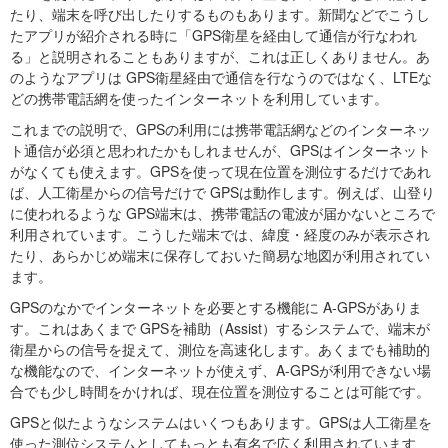
たり、端末を呼び出したりするものもあります。新聞などでこうし
たアプリが紹介される時に「GPS衛星を経由して通信が行なわれ
る」と説明されることもありますが、これは正しくありません。あ
のようなアプリは GPS衛星経由で通信を行なうのではなく、LTEな
どの携帯電話網を使ったインターネットを利用しています。
これまでの説明で、GPSの利用には携帯電話網などのインターネッ
ト通信が必須と思われたかもしれませんが、GPSはインターネット
がなくても使えます。GPSを使って現在位置を測位するだけであれ
ば、人工衛星からの信号だけで GPSは動作します。例えば、山登り
に使われるような GPS端末は、携帯電話の電波が届かないところで
利用されています。こうした端末では、緯度・経度のみが表示され
たり、あらかじめ端末に保存しておいた簡易な地図が利用されてい
ます。
GPSのなかでインターネットを必要とする機能に A-GPSがありま
す。これはあくまで GPSを補助（Assist）するシステムで、端末が
衛星からの信号を捉えて、測位を高速化します。あくまでも補助的
な機能なので、インターネットが使えず、A-GPSが利用できない場
合でも少し時間をかければ、現在位置を測位することは可能です。
GPSと似たようなシステムはいくつもあります。GPSは人工衛星を
使った測位システムとしてもっとも有名で広く利用されています