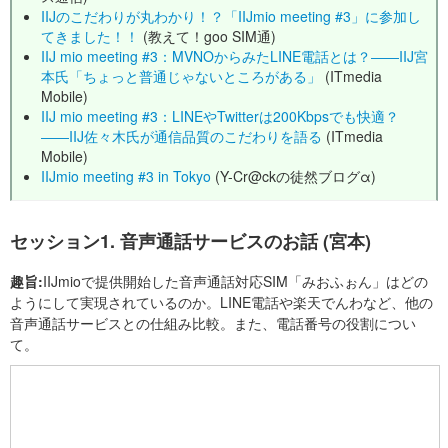
IIJのこだわりが丸わかり！？「IIJmio meeting #3」に参加し
てきました！！
(教えて！goo SIM通)
IIJ mio meeting #3：MVNOからみたLINE電話とは？――IIJ宮
本氏「ちょっと普通じゃないところがある」
(ITmedia
Mobile)
IIJ mio meeting #3：LINEやTwitterは200Kbpsでも快適？
――IIJ佐々木氏が通信品質のこだわりを語る
(ITmedia
Mobile)
IIJmio meeting #3 in Tokyo
(Y-Cr@ckの徒然ブログα)
セッション1. 音声通話サービスのお話 (宮本)
趣旨:
IIJmioで提供開始した音声通話対応SIM「みおふぉん」はどの
ようにして実現されているのか。LINE電話や楽天でんわなど、他の
音声通話サービスとの仕組み比較。また、電話番号の役割につい
て。