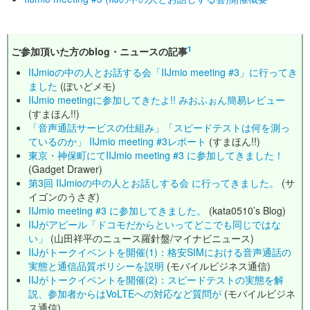
1
ご参加頂いた方のblog・ニュースの記事
IIJmioの中の人とお話する会「IIJmio meeting #3」に行ってき
ました
(ぽいどメモ)
IIJmio meetingに参加してきたよ!! みおふぉん簡易レビュー
(すまほん!!)
「音声通話サービスの仕組み」「スピードテストは何を測っ
ているのか」 IIJmio meeting #3レポート
(すまほん!!)
東京・神保町にてIIJmio meeting #3 に参加してきました！
(Gadget Drawer)
第3回 IIJmioの中の人とお話しする会 に行ってきました。
(サ
イゴンのうさぎ)
IIJmio meeting #3 に参加してきました。
(kata0510’s Blog)
IIJがアピール「ドコモだからといってどこでも同じではな
い」
(山田祥平のニュース羅針盤/マイナビニュース)
IIJがトークイベントを開催(1)：格安SIMにおける音声通話の
実態と通信品質ポリシーを説明
(モバイルビジネス通信)
IIJがトークイベントを開催(2)：スピードテストの実態を解
説、参加者からはVoLTEへの対応など質問が
(モバイルビジネ
ス通信)