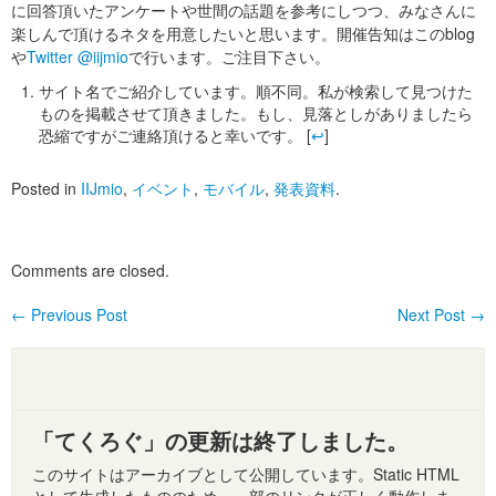
に回答頂いたアンケートや世間の話題を参考にしつつ、みなさんに
楽しんで頂けるネタを用意したいと思います。開催告知はこのblog
や
Twitter @iijmio
で行います。ご注目下さい。
サイト名でご紹介しています。順不同。私が検索して見つけた
ものを掲載させて頂きました。もし、見落としがありましたら
恐縮ですがご連絡頂けると幸いです。
[
↩
]
Posted in
IIJmio
,
イベント
,
モバイル
,
発表資料
.
Comments are closed.
←
Previous Post
Next Post
→
Post navigation
「てくろぐ」の更新は終了しました。
このサイトはアーカイブとして公開しています。Static HTML