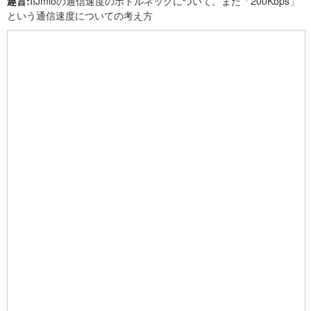
趣旨:
IIJmioの通信速度のボトルネックについて。また「200Kbps」
という通信速度についての考え方