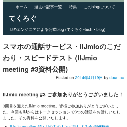
ホーム
過去の記事一覧
特集
このblogについて
てくろぐ
IIJのエンジニアによる公式blog (てくろぐ=tech・blog)
Skip to primary content
Skip to secondary content
Main menu
スマホの通話サービス・IIJmioのこだ
わり・スピードテスト (IIJmio
meeting #3資料公開)
Posted on
2014年4月19日
by
doumae
IIJmio meeting #3 ご参加ありがとうございました！
3回目を迎えたIIJmio meeting。皆様ご参加ありがとうございまし
た。今回もIIJからはトークセッションで3つの話題をお話しいたし
ました。その資料を公開いたします。
IIJmio meeting #3 (IIJの中の人とお話しする会)開催概要