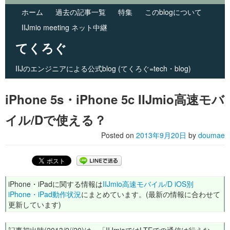
ホーム
過去の記事一覧
特集
このblogについて
IIJmio meeting ネット中継
てくろぐ
IIJのエンジニアによる公式blog (てくろぐ=tech・blog)
Skip to primary content
Skip to secondary content
Main menu
iPhone 5s・iPhone 5c IIJmio高速モバ
イル/Dで使える？
Posted on
2013年9月20日
by
doumae
iPhone・iPadに関する情報は
IIJmio高速モバイル/D iOS別
iPhone・iPad動作状況
にまとめています。(最新の情報に合わせて
更新しています)