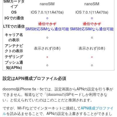
SIMカードタ
nanoSIM
nanoSIM
イプ
OS
iOS 7.0.1(11A470a)
iOS 7.0.1(11A470a)
3Gでの通信
○
○
通信できず
通信できず
LTEでの通信
SMS対応SIMなら通信可能
SMS対応SIMなら通信可能
キャリア名
○
○
の表示
アンテナピ
表示されず(0本)
表示されず(0本)
クトの表示
テザリング
×
×
プッシュ通
○
○
知(APNs)
設定はAPN構成プロファイル必須
docomo版iPhone 5s・5cでは、設定画面からAPNの設定を行う事が
できません。報道などで「(docomoの)SPモードしか利用できな
い」と伝えられていたのはこのことだと推測されます。
ですが、Wi-Fiなどでインターネットに接続して
APN構成プロファイ
ル
を読み込ませることで、APNの設定を上書きすることができまし