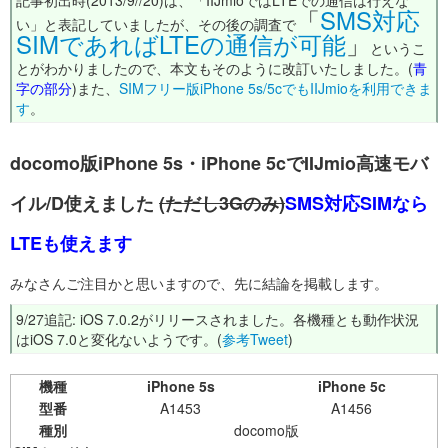
記事初出時(2013/9//20)は、「IIJmioではLTEでの通信は行えな
「
SMS対応
い」と表記していましたが、その後の調査で
SIMであればLTEの通信が可能
」
というこ
とがわかりましたので、本文もそのように改訂いたしました。(
青
字の部分
)また、
SIMフリー版iPhone 5s/5cでもIIJmioを利用できま
す
。
docomo版iPhone 5s・iPhone 5cでIIJmio高速モバ
イル/D使えました
(ただし3Gのみ)
SMS対応SIMなら
LTEも使えます
みなさんご注目かと思いますので、先に結論を掲載します。
9/27追記: iOS 7.0.2がリリースされました。各機種とも動作状況
はiOS 7.0と変化ないようです。(
参考Tweet
)
機種
iPhone 5s
iPhone 5c
型番
A1453
A1456
種別
docomo版