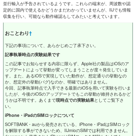
並行輸入が予告されているようです。これらの端末が、周波数や認
定的に国内で使えるかどうかまだわかっていませんが、IIJでも情報
収集を行い、可能なら動作確認もしてみたいと考えています。
おことわり
†
下記の事項について、あらかじめご了承下さい。
記事執筆時点の実験結果です
この記事でお知らせする内容に限らず、Apple社の製品はiOSのア
ップデートによって挙動が変ってしまうことが度々発生していま
す。また、あるiOSで実現していた動作が、想定通りの挙動なの
か、想定外の挙動(バグ)なのか、明確ではありません。
今回、記事執筆時点で入手できる最新のiOSを用いて実験を行いま
したが、今後のiOSのアップデートでもこの挙動が維持されるかど
うかは不明です。あくまで
現時点での実験結果
としてご覧下さ
い。
iPhone・iPadのSIMロックについて
SOFTBANK・auから発売されている、iPhone・iPadはSIMロック
を解除する事ができないため、IIJmioのSIMでは利用できません。