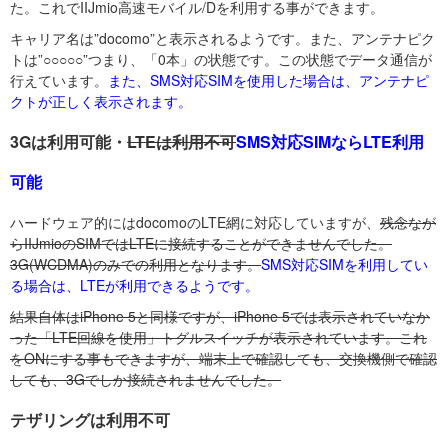
た。これでIIJmio高速モバイル/Dを利用する事ができます。
キャリア名は”docomo”と表示されるようです。また、アンテナピク
トは”○○○○○”つまり、「0本」の状態です。この状態でデータ通信が
行えています。
また、SMS対応SIMを使用した場合は、アンテナピ
クトが正しく表示されます。
3Gは利用可能・
LTEは利用不可
SMS対応SIMならLTE利用
可能
ハードウェア的にはdocomoのLTE網に対応していますが、
残念なが
らIIJmioのSIMではLTEに接続することができませんでした。
3G(WCDMA)のみでの利用となります。
SMS対応SIMを利用してい
る場合は、LTEが利用できるようです。
結果自体はiPhone 5と同様ですが、iPhone 5では表示されていなか
った「LTE回線を使用」トグルスイッチが表示されています。これ
をONにする事もできますが、端末上で確認しても、交換機側で確認
しても、3Gでしか接続されませんでした。
テザリングは利用不可