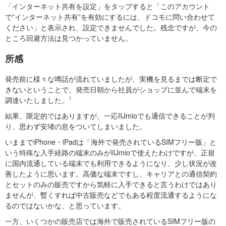
「インターネット共有を設定」をタップすると「このアカウント
で”インターネット共有”を有効にするには、ドコモに問い合わせて
ください」と表示され、設定できませんでした。残念ですが、今の
ところ回避方法は見つかっていません。
所感
発売前に様々な噂話が流れていましたが、実機を見るまでは断定で
きないということで、発売日朝から社員がショップに並んで端末を
1
調達いたしました。
結果、限定的ではありますが、一応IIJmioでも通信できることが判
り、思わず安堵の息をついてしまいました。
いままでiPhone・iPadは「海外で発売されているSIMフリー版」と
いう特殊な入手経路の端末のみがIIJmioで使えたわけですが、正規
に国内流通している端末でも利用できるようになり、少し状況が改
善したように思います。高価な端末ですし、キャリアとの通信契約
とセットのみの販売ですから気軽に入手できると言うわけではあり
ませんが、暫くすれば中古販売などでもある程度流通するようにな
るのではないかな、と思っています。
一方、いくつかの販売店では海外で販売されているSIMフリー版の