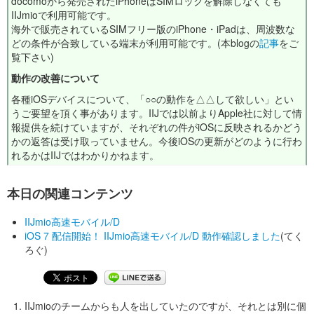
docomoから発売されたiPhoneはSIMロックを解除しなくても
IIJmioで利用可能です。
海外で販売されているSIMフリー版のiPhone・iPadは、周波数な
どの条件が合致している端末が利用可能です。(本blogの
記事
をご
覧下さい)
動作の改善について
各種iOSデバイスについて、「○○の動作を△△して欲しい」とい
うご要望を頂く事があります。IIJでは以前よりApple社に対して情
報提供を続けていますが、それぞれの件がiOSに反映されるかどう
かの返答は受け取っていません。今後iOSの更新がどのように行わ
れるかはIIJではわかりかねます。
本日の関連コンテンツ
IIJmio高速モバイル/D
iOS 7 配信開始！ IIJmio高速モバイル/D 動作確認しました
(てく
ろぐ)
IIJmioのチームからも人を出していたのですが、それとは別に個